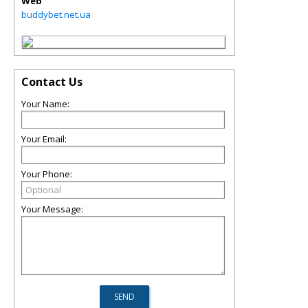
Web
buddybet.net.ua
Contact Us
Your Name:
Your Email:
Your Phone:
Your Message: