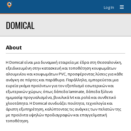
Log In
DOMICAL
About
Η Domical είναι μια δυναμική εταιρεία με έδρα στη Θεσσαλονίκη,
εξειδικευμένη στην κατασκευή και τοποθέτηση κουφωμάτων
αλουμινίου και κουφωμάτων PVC, προσφέροντας λύσεις για κάθε
ανάγκη σε πόρτες και παράθυρα. Παράλληλα, εμπορεύεται μια
ευρεία γκάμα προϊόντων για τον εξοπλισμό εσωτερικών και
εξωτερικών χώρων, όπως δάπεδα laminate, δάπεδα ξύλινα
ημιμασίφ προγυαλισμένα, βινυλικά lvt και ρολά και συνθετικό
χλοοτάπητα. Η Domical συνδυάζει ποιότητα, τεχνολογία και
άριστη εξυπηρέτηση, καλύπτοντας τις ανάγκες των πελατών της
με προϊόντα υψηλών προδιαγραφών και επαγγελματική
τοποθέτηση.