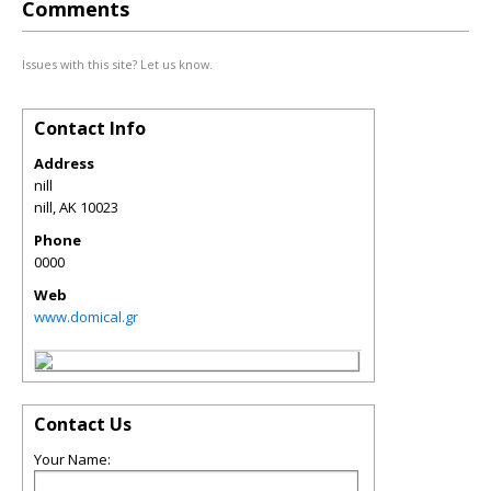
Comments
Issues with this site? Let us know.
Contact Info
Address
nill
nill
,
AK
10023
Phone
0000
Web
www.domical.gr
Contact Us
Your Name: