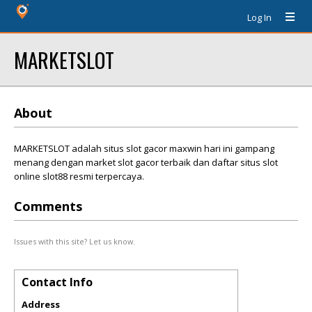
Log In
MARKETSLOT
About
MARKETSLOT adalah situs slot gacor maxwin hari ini gampang
menang dengan market slot gacor terbaik dan daftar situs slot
online slot88 resmi terpercaya.
Comments
Issues with this site? Let us know.
Contact Info
Address